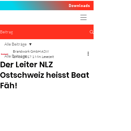
Downloads
Beitrag
Alle Beiträge
Brandwork GmbH ASW
Alle Beiträge
1. Nov. 2017
1 Min. Lesezeit
Der Leiter NLZ
NLZ
Ostschweiz heisst Beat
Fäh!