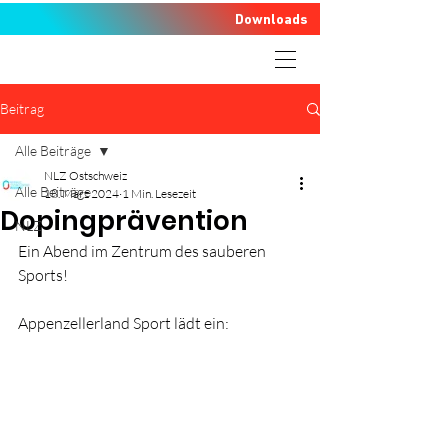
Downloads
Beitrag
Alle Beiträge
NLZ Ostschweiz
Alle Beiträge
18. März 2024
1 Min. Lesezeit
Dopingprävention
NLZ
Ein Abend im Zentrum des sauberen 
Sports!
Appenzellerland Sport lädt ein: