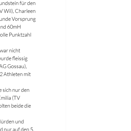
undstein für den 
V Wil), Charleen 
kunde Vorsprung 
 und 60mH 
olle Punktzahl 
war nicht 
rde fleissig 
AG Gossau), 
2 Athleten mit 
e sich nur den 
milia (TV 
lten beide die 
Hürden und 
d nur auf den 5. 