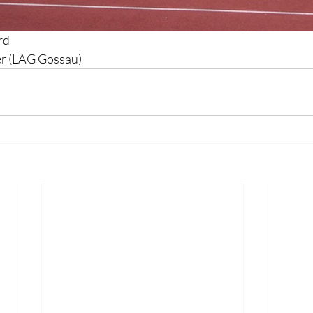
rd
er (LAG Gossau)