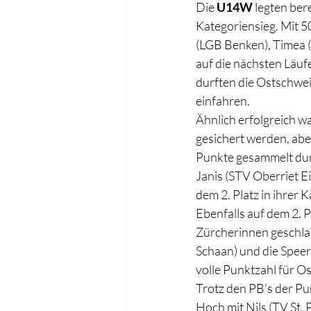
Die 
U14W
 legten ber
Kategoriensieg. Mit 50
(LGB Benken), Timea 
auf die nächsten Läu
durften die Ostschwei
einfahren.
Ähnlich erfolgreich wa
gesichert werden, aber
Punkte gesammelt dur
Janis (STV Oberriet E
dem 2. Platz in ihrer K
Ebenfalls auf dem 2. Pl
Zürcherinnen geschla
Schaan) und die Speer
volle Punktzahl für Os
Trotz den PB’s der P
Hoch mit Nils (TV St. P