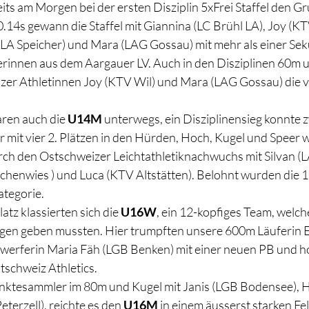
eits am Morgen bei der ersten Disziplin 5xFrei Staffel den Gr
.14s gewann die Staffel mit Giannina (LC Brühl LA), Joy (KT
(LA Speicher) und Mara (LAG Gossau) mit mehr als einer Se
ferinnen aus dem Aargauer LV. Auch in den Disziplinen 60m
zer Athletinnen Joy (KTV Wil) und Mara (LAG Gossau) die v
ren auch die 
U14M
 unterwegs, ein Disziplinensieg konnte z
 mit vier 2. Plätzen in den Hürden, Hoch, Kugel und Speer wu
ch den Ostschweizer Leichtathletiknachwuchs mit Silvan (L
ichenwies ) und Luca (KTV Altstätten). Belohnt wurden die 1
ategorie.
atz klassierten sich die 
U16W
, ein 12-kopfiges Team, welch
gen geben mussten. Hier trumpften unsere 600m Läuferin E
werferin Maria Fäh (LGB Benken) mit einer neuen PB und ho
tschweiz Athletics. 
unktesammler im 80m und Kugel mit Janis (LGB Bodensee), 
eterzell), reichte es den 
U16M
 in einem äusserst starken Fel