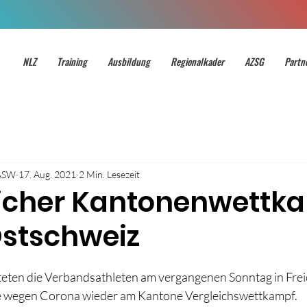
NLZ
Training
Ausbildung
Regionalkader
AZSG
Partn
ASW
17. Aug. 2021
2 Min. Lesezeit
eicher Kantonenwettk
Ostschweiz
teten die Verbandsathleten am vergangenen Sonntag in Fre
e wegen Corona wieder am Kantone Vergleichswettkampf.