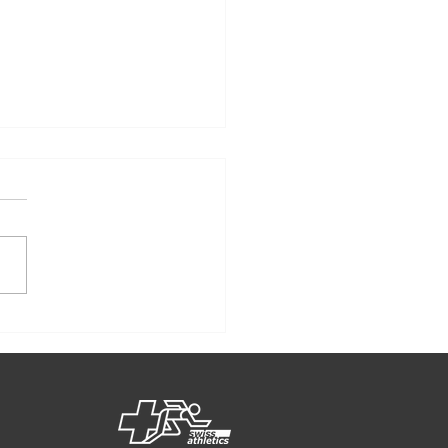
längerung der
tnerschaft zwischen
ate Fitness und dem
 Ostschweiz