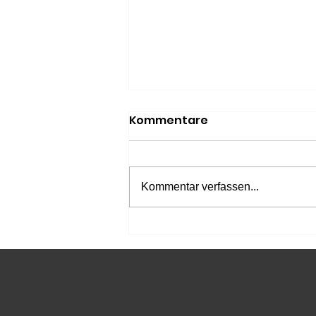
Kommentare
Kommentar verfassen...
Sieben
Ostschweizer:innen
reisen an die U20-WM
nach Eugene (USA)