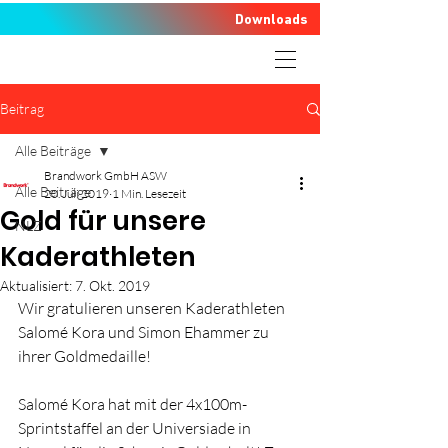
Downloads
Beitrag
Alle Beiträge
Brandwork GmbH ASW
Alle Beiträge
20. Juli 2019
1 Min. Lesezeit
Gold für unsere
NLZ
Kaderathleten
Aktualisiert:
7. Okt. 2019
Wir gratulieren unseren Kaderathleten 
Salomé Kora und Simon Ehammer zu 
ihrer Goldmedaille!
Salomé Kora hat mit der 4x100m-
Sprintstaffel an der Universiade in 