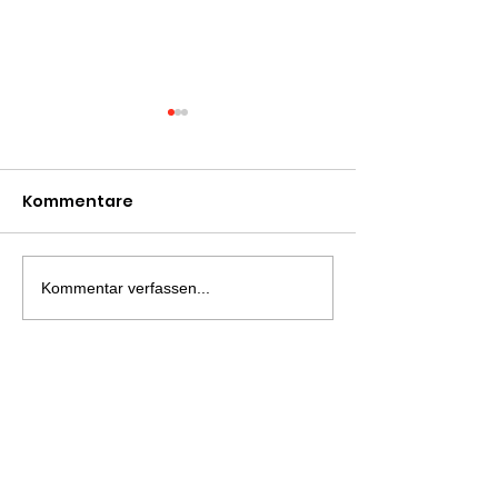
Kommentare
Dopingprävention
Bericht aus G
Kommentar verfassen...