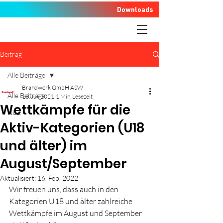
Downloads
Beitrag
Alle Beiträge
Brandwork GmbH ASW
Alle Beiträge
13. Juli 2021
1 Min. Lesezeit
Wettkämpfe für die
NLZ
Aktiv-Kategorien (U18
und älter) im
August/September
Aktualisiert:
16. Feb. 2022
Wir freuen uns, dass auch in den 
Kategorien U18 und älter zahlreiche 
Wettkämpfe im August und September 