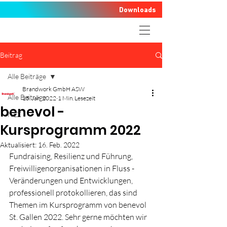
Downloads
Beitrag
Alle Beiträge
Brandwork GmbH ASW
Alle Beiträge
15. Jan. 2022
1 Min. Lesezeit
benevol -
NLZ
Kursprogramm 2022
Aktualisiert:
16. Feb. 2022
Fundraising, Resilienz und Führung, 
Freiwilligenorganisationen in Fluss - 
Veränderungen und Entwicklungen, 
professionell protokollieren, das sind 
Themen im Kursprogramm von benevol 
St. Gallen 2022. Sehr gerne möchten wir 