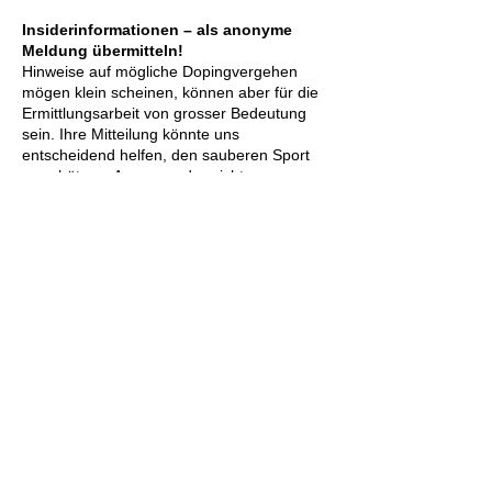
Insiderinformationen – als anonyme
Meldung übermitteln!
Hinweise auf mögliche Dopingvergehen
mögen klein scheinen, können aber für die
Ermittlungsarbeit von grosser Bedeutung
sein. Ihre Mitteilung könnte uns
entscheidend helfen, den sauberen Sport
zu schützen. Anonym oder nicht,
Informationen werden in jedem Fall
vertraulich behandelt.
Hinweise (anonym) senden
Die Folgen von Doping – eine
Leidensgeschichte!
Persönliche Erfahrungsberichte von
überführten Dopingsündern bestätigen,
dass sich das Betrügen langfristig nicht
lohnt. Tyler Hamilton erzählt seine
Geschichte in drei
Videobotschaften
inkl.
Tipps für Athleten/innen und Eltern.
Bleib auf Laufenden – folge Antidoping
Schweiz auf
Facebook
,
Twitter
oder
Instagram
!