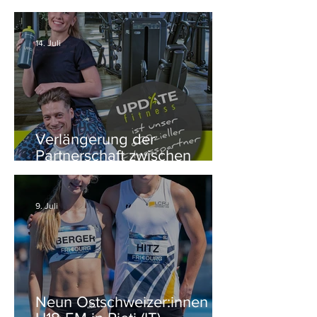
Rieti (ITA)
14. Juli
Verlängerung der
Partnerschaft zwischen
update Fitness und dem NLZ
Ostschweiz
9. Juli
Neun Ostschweizer:innen für